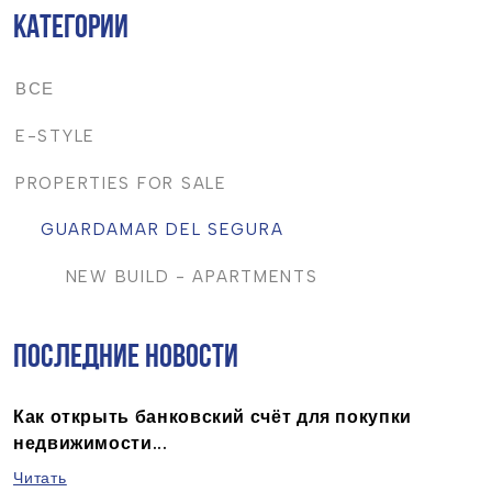
исправление и удаление данных, запрос на переносимость, возражение против
КАТЕГОРИИ
обработки и запрос на ограничение обработки,
Источник данных:
Сам субъект
данных,
Дополнительная информация:
Подробную информацию о защите
данных можно найти
Здесь
.
ВСЕ
E-STYLE
PROPERTIES FOR SALE
GUARDAMAR DEL SEGURA
NEW BUILD - APARTMENTS
ПОСЛЕДНИЕ НОВОСТИ
Как открыть банковский счёт для покупки
недвижимости...
Читать