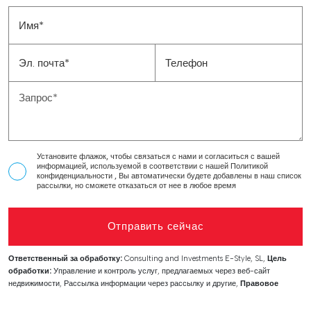
Установите флажок, чтобы связаться с нами и согласиться с вашей
информацией, используемой в соответствии с нашей
Политикой
конфиденциальности
, Вы автоматически будете добавлены в наш список
рассылки, но сможете отказаться от нее в любое время
Отправить сейчас
Ответственный за обработку:
Consulting and Investments E-Style, SL,
Цель
обработки:
Управление и контроль услуг, предлагаемых через веб-сайт
недвижимости, Рассылка информации через рассылку и другие,
Правовое
основание:
На основании согласия,
Получатели:
Данные не передаются, за
исключением ведения бухгалтерии,
Права заинтересованных лиц:
Доступ,