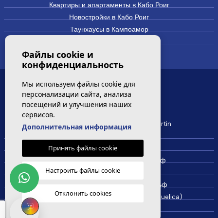
Квартиры и апартаменты в Кабо Роиг
Новостройки в Кабо Роиг
Таунхаусы в Кампоамор
Виллы и дома в Кампоамор
Файлы cookie и
конфиденциальность
Мы используем файлы cookie для
САМЫЕ ПОСЕЩАЕМЫЕ
персонализации сайта, анализа
посещений и улучшения наших
сервисов.
Новая квартира на продажу Villamartin
Дополнительная информация
Недвижимость в Вилламартин
Принять файлы cookie
Недвижимость в Кабо Роиг
Недвижимость в Кампоамор Гольф
Настроить файлы cookie
Недвижимость в Лос Дольсес
Недвижимость в Лас Колинас Гольф
Отклонить cookies
Недвижимость в Ла Синюэлика (La Ciñuelica)
Недвижимость в Лас Рамблас