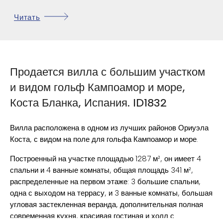
да
БАССЕЙН:
Читать
8 Км.
РАССТОЯНИЕ ДО ПЛЯЖА:
30 Км.
РАССТОЯНИЕ ДО АЭРОПОРТА:
1.5 Км.
РАССТОЯНИЕ ДО ОБЪЕКТОВ РАЗВЛЕЧЕНИЙ:
Продается вилла с большим участком
3.5 Км.
РАССТОЯНИЕ ДО ПОЛЯ ДЛЯ ГОЛЬФА:
и видом гольф Кампоамор и море,
Коста Бланка, Испания. ID1832
756.41 €
SUMA/IBI:
СОЛНЕЧНЫЕ БАТАРЕИ
Вилла расположена в одном из лучших районов Ориуэла
КЛАДОВАЯ
Коста, с видом на поле для гольфа Кампоамор и море.
ПРАЧЕЧНАЯ
Построенный на участке площадью 1287 м², он имеет 4
спальни и 4 ванные комнаты, общая площадь 341 м²,
САД
распределенные на первом этаже: 3 большие спальни,
КОНДИЦИОНЕР
одна с выходом на террасу, и 3 ванные комнаты, большая
угловая застекленная веранда, дополнительная полная
ДЖАКУЗИ
современная кухня, красивая гостиная и холл с
ГАРАЖ