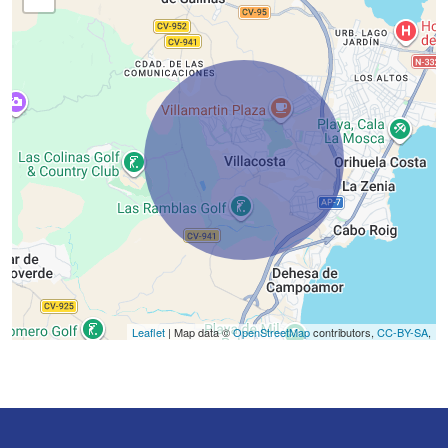
Leaflet
| Map data ©
OpenStreetMap
contributors,
CC-BY-SA
,