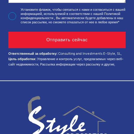
Установите флажок, чтобы связаться с нами и согласиться с вашей
информацией, используемой в соответствии с нашей
Политикой
конфиденциальности
, Вы автоматически будете добавлены в наш
список рассылки, но сможете отказаться от нее в любое время*
Ответственный за обработку:
Consulting and Investments E-Style, SL,
Цель обработки:
Управление и контроль услуг, предлагаемых через веб-
сайт недвижимости, Рассылка информации через рассылку и другие,
Правовое основание:
На основании согласия,
Получатели:
Данные не
передаются, за исключением ведения бухгалтерии,
Права
заинтересованных лиц:
Доступ, исправление и удаление данных, запрос
на переносимость, возражение против обработки и запрос на ограничение
обработки,
Источник данных:
Сам субъект данных,
Дополнительная
информация:
Подробную информацию о защите данных можно найти
Здесь
.