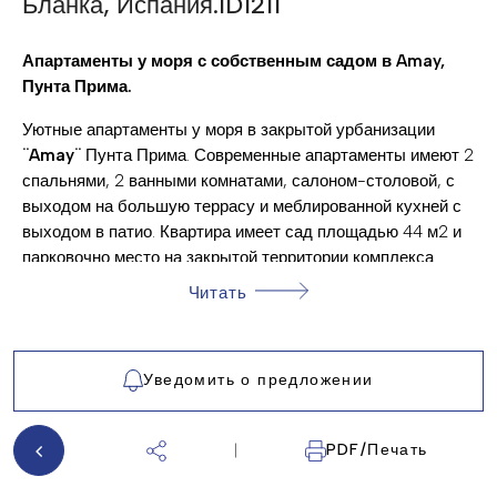
Бланка, Испания.ID1211
50 €
:
ОБЩИЙ СОЛЯРИЙ
Апартаменты у моря с собственным садом в Amay,
ОТКРЫТАЯ ПАРКОВКА
Пунта Прима.
ПАРКОВКА НА УЛИЦЕ
Уютные апартаменты у моря в закрытой урбанизации
¨Amay¨
Пунта Прима. Современные апартаменты имеют 2
ПАТИО
спальнями, 2 ванными комнатами, салоном-столовой, с
УГЛОВОЙ УЧАСТОК
выходом на большую террасу и меблированной кухней с
выходом в патио. Квартира имеет сад площадью 44 м2 и
ПЛЯЖ В ПЕШЕЙ ДОСТУПНОСТИ
парковочно место на закрытой территории комплекса.
ПРАЧЕЧНАЯ
Урбанизация располагает коммунальным бассейном с
Читать
сауной и зонами отдыха. Апартаменты расположены в
САД
пешей доступности моря и 200 м от коммерческого центра
КОНДИЦИОНЕР
с различной инфраструктурой.
Уведомить о предложении
САУНА
Пунта Прима
- типичный туристический центр испанского
ОБЩИЙ БАССЕЙН
побережья, расположенный на юге Коста Бланки и менее
PDF/Печать
чем в 30 минутах езды от двух международных
РАЗВИТАЯ ИНФРАСТРУКТУРА
аэропортов Сан Хавьер и Аликанте. Пляжи, которые