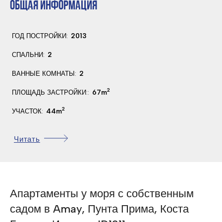
ОБЩАЯ ИНФОРМАЦИЯ
2013
ГОД ПОСТРОЙКИ:
2
СПАЛЬНИ:
2
ВАННЫЕ КОМНАТЫ:
2
67m
ПЛОЩАДЬ ЗАСТРОЙКИ::
2
44m
УЧАСТОК:
да
БАССЕЙН:
Читать
Запад
ОРИЕНТАЦИЯ:
45 Км.
РАССТОЯНИЕ ДО АЭРОПОРТА:
5 Км.
РАССТОЯНИЕ ДО ПОЛЯ ДЛЯ ГОЛЬФА:
Апартаменты у моря с собственным
250 €
SUMA/IBI:
садом в Amay, Пунта Прима, Коста