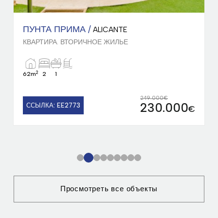
ПУНТА ПРИМА /
ALICANTE
КВАРТИРА. ВТОРИЧНОЕ ЖИЛЬЕ
2
1
275.000
ССЫЛКА: 2591
€
1
2
3
4
5
6
7
8
9
Просмотреть все объекты