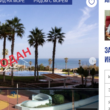
А
ИД НА МОРЕ
РЯДОМ С МОРЕМ
РОДАН
З
И