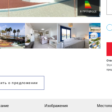
В ПРОЦЕССЕ
Отв
Styl
пре
инф
осн
ить о предложении
иск
Дос
возр
Ист
инф
сание
Изображения
Местопо
най