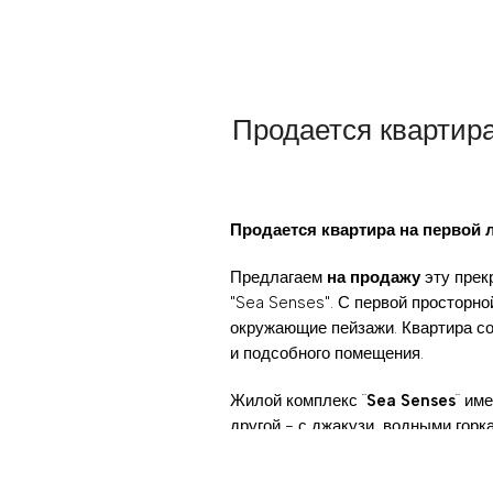
Продается квартир
Продается квартира на первой 
Предлагаем
на продажу
эту пре
"Sea Senses". С первой просторн
окружающие пейзажи. Квартира с
и подсобного помещения.
Жилой комплекс ¨
Sea Senses
¨ им
другой - с джакузи, водными гор
корт для паддл-тенниса и баскет
площадка с игрушечным домиком, п