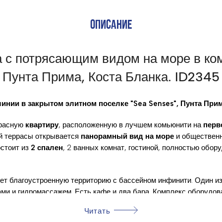
ОПИСАНИЕ
а с потрясающим видом на море в ком
Пунта Прима, Коста Бланка. ID2345
линии в закрытом элитном поселке "Sea Senses", Пунта Прим
красную
квартиру
, расположенную в лучшем комьюнити на
перв
ой террасы открывается
панорамный вид на море
и общественны
остоит из
2 спален
, 2 ванных комнат, гостиной, полностью обор
еет благоустроенную территорию с бассейном инфинити. Один и
ками и гидромассажем. Есть кафе и два бара. Комплекс оборудо
больная площадка, тренажерный зал с видом на море, спа с тур
Читать
инг-понг, зона с бесплатным Wi-Fi, а также подземная парковк