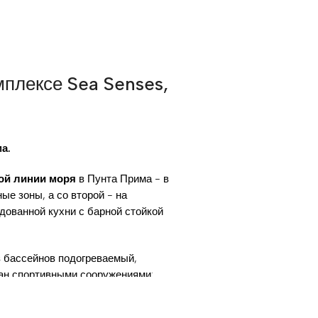
плексе Sea Senses,
а.
ой линии моря
в Пунта Прима - в
е зоны, а со второй - на
удованной кухни с барной стойкой
з бассейнов подогреваемый,
ван спортивными сооружениями:
ецкой и финской саунами, детская
а.