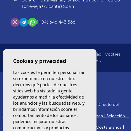
Centre 'Punta Marina', 1st floor number 13 - 03185
Torrevieja (Alicante) Spain
(+34) 646 445 566
© 2026
E-STYLE SPAIN
·
Nota legal
·
Privacidad
·
Cookies
·
Cookies y privacidad
Mapa Web
· Diseño & CRM:
Mediaelx
Las cookies le permiten personalizar
su experiencia en nuestro sitio,
decirnos qué partes de nuestros
LO MÁS DESTACADO
sitios web ha visitado la gente,
ayudarnos a medir la efectividad de
los anuncios y las búsquedas web, y
Más de 1.700 Obra Nueva en Costa Blanca | Directo del
Promotor
brindarnos información sobre el
comportamiento de los usuarios.
Las Mejores Villas de Obra Nueva en Costa Blanca | Selección
Exclusiva
podemos mejorar nuestras
comunicaciones y productos
Los Mejores Apartamentos de Obra Nueva en Costa Blanca |