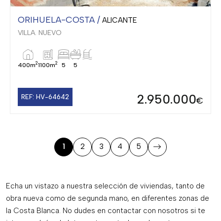
ORIHUELA-COSTA /
ALICANTE
VILLA. NUEVO
2
2
400m
1100m
5
5
2.950.000
REF: HV-64642
€
1
2
3
4
5
Echa un vistazo a nuestra selección de viviendas, tanto de
obra nueva como de segunda mano, en diferentes zonas de
la Costa Blanca. No dudes en contactar con nosotros si te