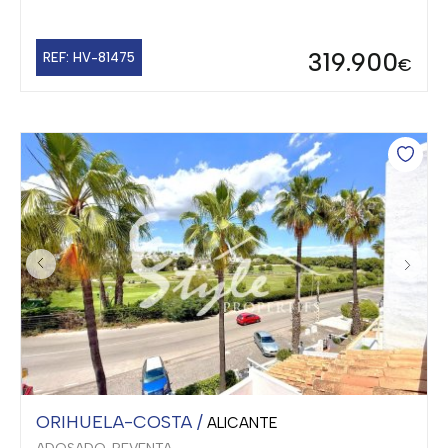
319.900
REF: HV-81475
€
ORIHUELA-COSTA /
ALICANTE