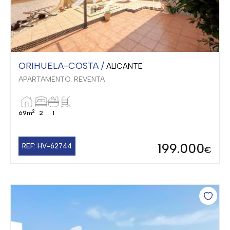
ORIHUELA-COSTA /
ALICANTE
APARTAMENTO. REVENTA
2
69m
2
1
199.000
REF: HV-62744
€