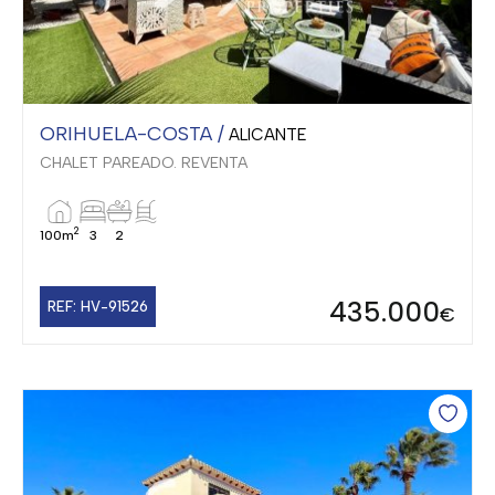
ORIHUELA-COSTA /
ALICANTE
CHALET PAREADO. REVENTA
2
100m
3
2
435.000
REF: HV-91526
€