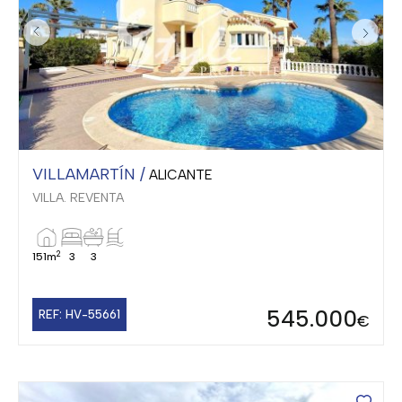
VILLAMARTÍN /
ALICANTE
VILLA. REVENTA
2
151m
3
3
545.000
REF: HV-55661
€