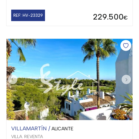
229.500
REF: HV-23329
€
VILLAMARTÍN /
ALICANTE
VILLA. REVENTA