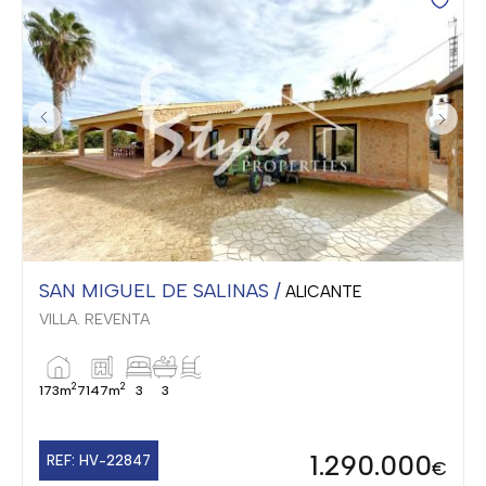
SAN MIGUEL DE SALINAS /
ALICANTE
VILLA. REVENTA
2
2
173m
7147m
3
3
1.290.000
REF: HV-22847
€