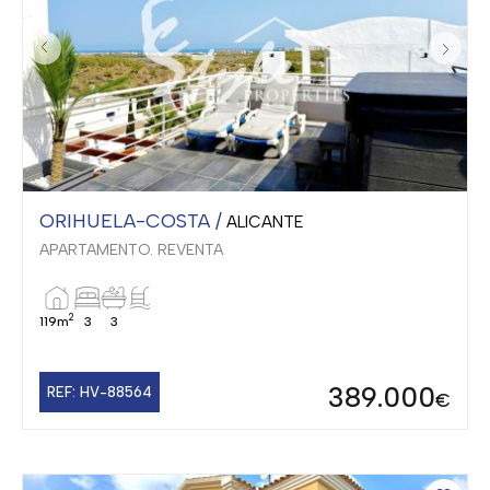
ORIHUELA-COSTA /
ALICANTE
APARTAMENTO. REVENTA
2
119m
3
3
389.000
REF: HV-88564
€