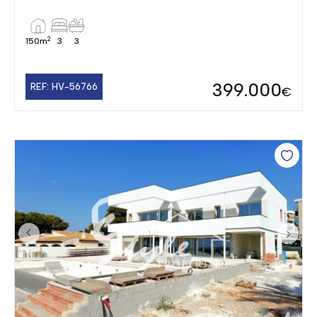
2
150m
3
3
399.000
REF: HV-56766
€