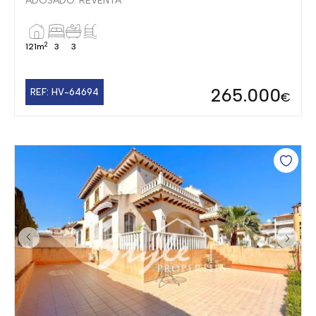
ADOSADO. REVENTA
2
121m
3
3
265.000
REF: HV-64694
€