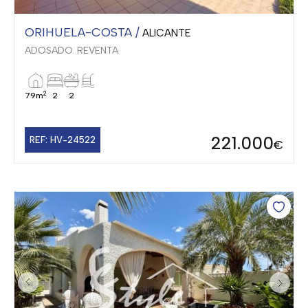
ORIHUELA-COSTA /
ALICANTE
ADOSADO. REVENTA
2
79m
2
2
221.000
REF: HV-24522
€