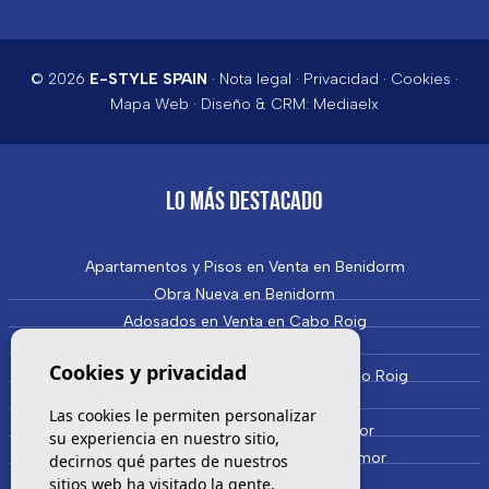
© 2026
E-STYLE SPAIN
·
Nota legal
·
Privacidad
·
Cookies
·
Mapa Web
· Diseño & CRM:
Mediaelx
LO MÁS DESTACADO
Apartamentos y Pisos en Venta en Benidorm
Obra Nueva en Benidorm
Adosados en Venta en Cabo Roig
Villas en Venta en Cabo Roig
Cookies y privacidad
Apartamentos y Pisos en Venta en Cabo Roig
Obra Nueva en Cabo Roig
Las cookies le permiten personalizar
Adosados en Venta en Campoamor
su experiencia en nuestro sitio,
Villas y Casas en Venta en Campoamor
decirnos qué partes de nuestros
sitios web ha visitado la gente,