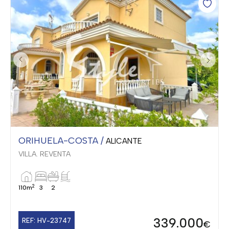
ORIHUELA-COSTA /
ALICANTE
VILLA. REVENTA
2
110m
3
2
339.000
REF: HV-23747
€