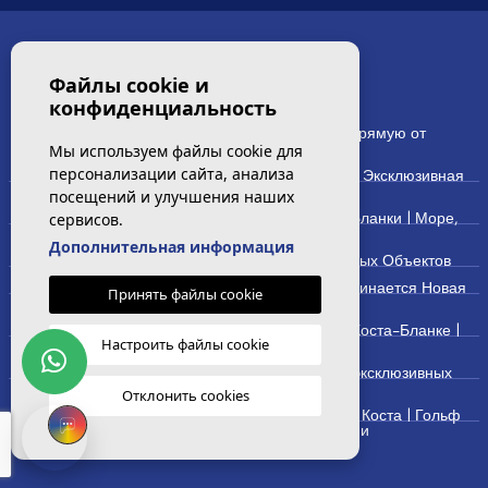
ЛУЧШЕЕ
Файлы cookie и
конфиденциальность
1700+ Новостроек на Коста-Бланке | Напрямую от
застройщиков
Мы используем файлы cookie для
персонализации сайта, анализа
Лучшие новостройки-виллы на Коста-Бланке | Эксклюзивная
подборка
посещений и улучшения наших
сервисов.
Лучшие апартаменты в новостройках Коста-Бланки | Море,
стиль жизни и инвестиции
Дополнительная информация
Новостройки Коста-Бланки | Более 1700 Новых Объектов
Новые дома на Коста-Бланке | Место, Где Начинается Новая
Принять файлы cookie
Жизнь
Новые объекты недвижимости в продаже на Коста-Бланке |
Настроить файлы cookie
Покупайте с уверенностью
Новые виллы на Коста-Бланке | Более 350 эксклюзивных
вилл
Отклонить cookies
Новые апартаменты в Вильямартин, Ориуэла Коста | Гольф
и средиземноморский стиль жизни