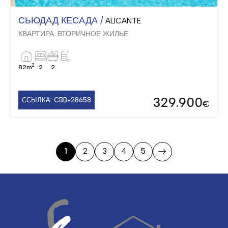
СЬЮДАД КЕСАДА /
ALICANTE
КВАРТИРА. ВТОРИЧНОЕ ЖИЛЬЕ
2
82m
2
2
329.900
ССЫЛКА: CBB-28658
€
1
2
3
4
5