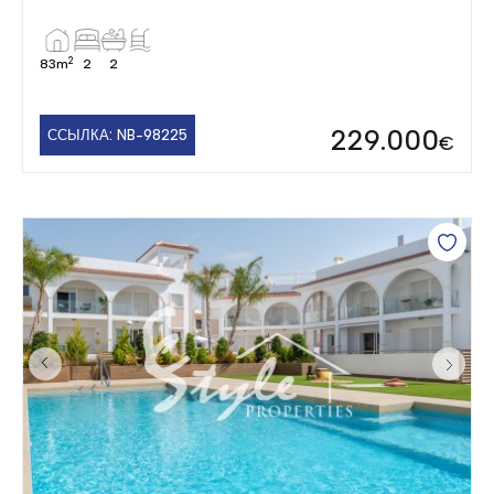
2
83m
2
2
229.000
ССЫЛКА: NB-98225
€