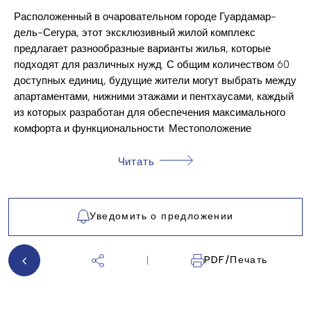
HOSPITAL
Расположенный в очаровательном городе Гуардамар-
SCHOOL
дель-Сегура, этот эксклюзивный жилой комплекс
предлагает разнообразные варианты жилья, которые
GOLF
подходят для различных нужд. С общим количеством 60
GREEN AREAS
доступных единиц, будущие жители могут выбрать между
апартаментами, нижними этажами и пентхаусами, каждый
KITCHEN: FURNISHED+APPLIANCES
из которых разработан для обеспечения максимального
NEAR SEA
комфорта и функциональности. Местоположение
идеально подходит для тех, кто хочет насладиться
ELEVATOR
спокойствием побережья, так как оно находится всего в 3
Читать
COMMUNITY POOL
километрах от моря, что позволяет наслаждаться
CITY VIEWS
морским бризом и приятными прогулками по пляжу. Кроме
того, ближайший аэропорт находится в 30 километрах, что
PRIVATE PARKING: 1
Уведомить о предложении
облегчает национальные и международные поездки.
PRIVATE GARAGE: 1
ВНЕШНИЕ ЗОНЫ
PDF/Печать
AIR CONDITIONER
Внешние территории этого жилого комплекса разработаны
BUILT-IN CABINETS
для обеспечения приятной и функциональной среды.
COMMUNITY GARDEN
Каждая собственность имеет террасу, идеальную для