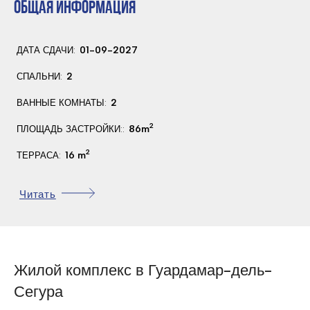
ОБЩАЯ ИНФОРМАЦИЯ
01-09-2027
ДАТА СДАЧИ:
2
СПАЛЬНИ:
2
ВАННЫЕ КОМНАТЫ:
2
86m
ПЛОЩАДЬ ЗАСТРОЙКИ::
2
16 m
ТЕРРАСА:
да
БАССЕЙН:
Читать
3,0 Км.
РАССТОЯНИЕ ДО ПЛЯЖА:
30,0 Км.
РАССТОЯНИЕ ДО АЭРОПОРТА:
8,0 Км.
РАССТОЯНИЕ ДО ОБЪЕКТОВ РАЗВЛЕЧЕНИЙ:
Жилой комплекс в Гуардамар-дель-
12,0 Км.
РАССТОЯНИЕ ДО ПОЛЯ ДЛЯ ГОЛЬФА:
Сегура