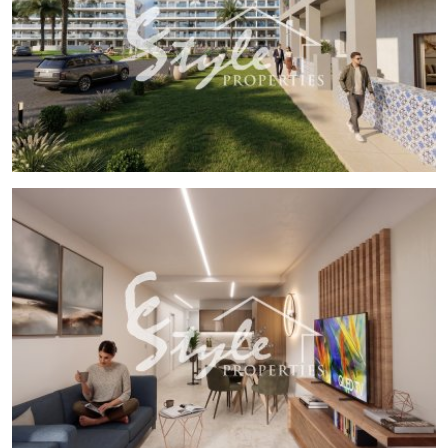
керамическим гранитом, который придает современный
вид и легко поддерживается. Комфорт гарантирован
установкой кондиционера и предварительной установкой
для дополнительных систем, обеспечивая приятную
атмосферу круглый год. Электрические жалюзи и
включенные бытовые приборы облегчают повседневную
жизнь, а встроенные шкафы обеспечивают эффективное
и организованное хранение. Безопасность усилена
видеодомофоном, обеспечивая спокойствие жителям.
ОБЩИЕ ЗОНЫ
Жилой комплекс предлагает разнообразные общие зоны,
разработанные для удовольствия всей семьи. Жители
могут расслабиться в общем бассейне, окруженном
ухоженными садами, создающими атмосферу
спокойствия и природной красоты. Для малышей есть
детская площадка, где они могут играть и общаться в
безопасной среде. Любители спорта оценят общий
тренажерный зал, оборудованный для поддержания