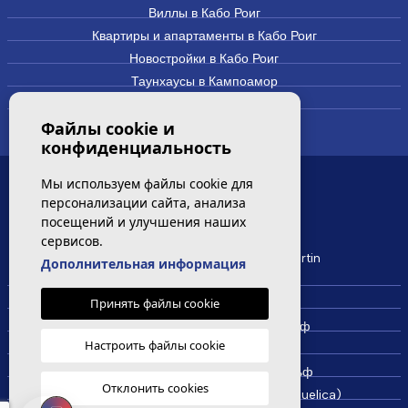
Виллы в Кабо Роиг
Квартиры и апартаменты в Кабо Роиг
Новостройки в Кабо Роиг
Таунхаусы в Кампоамор
Виллы и дома в Кампоамор
Файлы cookie и
конфиденциальность
Мы используем файлы cookie для
САМЫЕ ПОСЕЩАЕМЫЕ
персонализации сайта, анализа
посещений и улучшения наших
сервисов.
Новая квартира на продажу Villamartin
Дополнительная информация
Недвижимость в Вилламартин
Принять файлы cookie
Недвижимость в Кабо Роиг
Недвижимость в Кампоамор Гольф
Настроить файлы cookie
Недвижимость в Лос Дольсес
Недвижимость в Лас Колинас Гольф
Отклонить cookies
Недвижимость в Ла Синюэлика (La Ciñuelica)