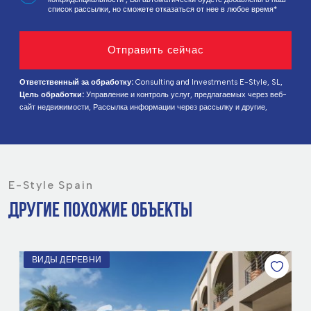
список рассылки, но сможете отказаться от нее в любое время*
Ответственный за обработку:
Consulting and Investments E-Style, SL,
Цель обработки:
Управление и контроль услуг, предлагаемых через веб-
сайт недвижимости, Рассылка информации через рассылку и другие,
Правовое основание:
На основании согласия,
Получатели:
Данные не
передаются, за исключением ведения бухгалтерии,
Права
заинтересованных лиц:
Доступ, исправление и удаление данных, запрос
на переносимость, возражение против обработки и запрос на ограничение
обработки,
Источник данных:
Сам субъект данных,
Дополнительная
информация:
Подробную информацию о защите данных можно найти
E-Style Spain
Здесь
.
ДРУГИЕ ПОХОЖИЕ ОБЪЕКТЫ
РЯДОМ С МОРЕМ