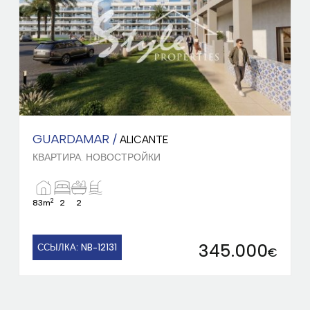
GUARDAMAR /
ALICANTE
КВАРТИРА. НОВОСТРОЙКИ
2
96m
2
2
375.000
ССЫЛКА: NB-29416
€