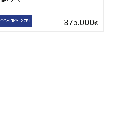
70m
2
2
375.000
ССЫЛКА: 2751
€