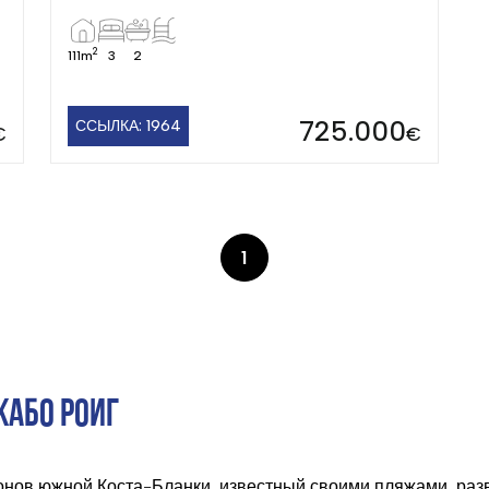
2
111m
3
2
725.000
ССЫЛКА: 1964
€
€
1
КАБО РОИГ
онов южной Коста-Бланки, известный своими пляжами, ра