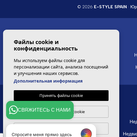
© 2026
E-STYLE SPAIN
·
Юр
Файлы cookie и
конфиденциальность
Квартиры и апартаменты в
Н
Бенидорме
Мы используем файлы cookie для
персонализации сайта, анализа посещений
Квартиры и апартаменты в Кабо Роиг
и улучшения наших сервисов.
Дополнительная информация
Принять файлы cookie
СВЯЖИТЕСЬ С НАМИ
Настроить файлы cookie
Новая квартира на продажу
Нед
Villamartin
Отклонить cookies
Недвижимость в Лос Дольсес
Недви